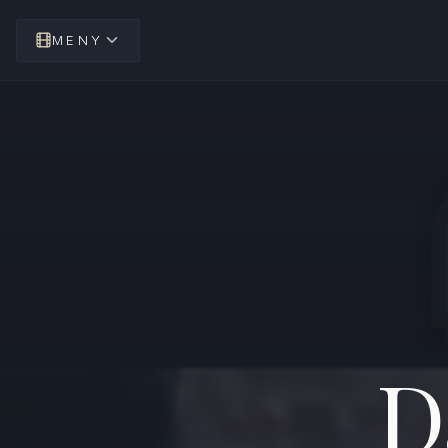
MENY
D