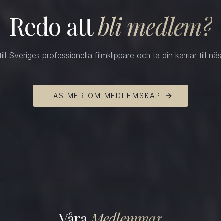
Redo att
bli medlem?
till Sveriges professionella filmklippare och ta din karriär till nä
LÄS MER OM MEDLEMSKAP
Våra
Medlemmar