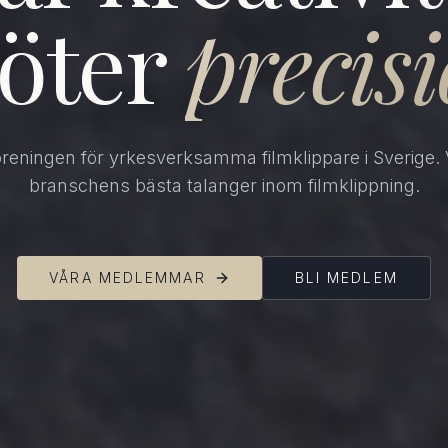
öter
precis
öreningen för yrkesverksamma filmklippare i Sverige. 
branschens bästa talanger inom filmklippning.
VÅRA MEDLEMMAR
BLI MEDLEM