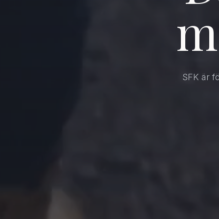
m
SFK är f