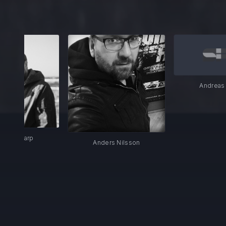
Andreas Brixter
Anders Nilsson